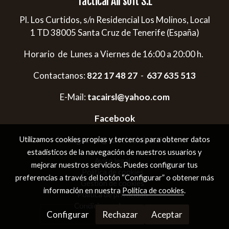
Tactical Airsoft S.L
Pl. Los Curtidos, s/n Residencial Los Molinos, Local
1 TD 38005 Santa Cruz de Tenerife (España)
Horario de Lunes a Viernes de 16:00 a 20:00 h.
Contactanos:
822 17 48 27
-
637 635 513
E-Mail:
tacairsl@yahoo.com
Facebook
Instagram:
@tacticalairsoftsl
Utilizamos cookies propias y terceros para obtener datos
estadísticos de la navegación de nuestros usuarios y
Aviso legal
mejorar nuestros servicios. Puedes configurar tus
Política de cookies
preferencias a través del botón “Configurar” o obtener más
Gestión de cookies
información en nuestra
Política de cookies
.
Política de privacidad
Condiciones de compra
Configurar
Rechazar
Aceptar