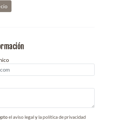
ecio
formación
nico
epto
el aviso legal
y
la política de privacidad