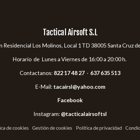
Tactical Airsoft S.L
s/n Residencial Los Molinos, Local 1 TD 38005 Santa Cruz d
Horario de Lunes a Viernes de 16:00 a 20:00 h.
Contactanos:
822 17 48 27
-
637 635 513
E-Mail:
tacairsl@yahoo.com
Facebook
Instagram:
@tacticalairsoftsl
ica de cookies
Gestión de cookies
Política de privacidad
Condic