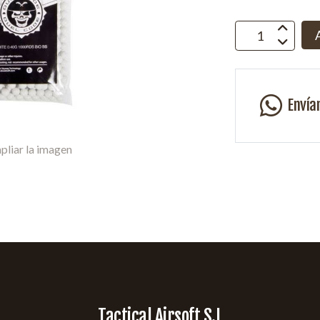
Envía
pliar la imagen
Tactical Airsoft S.L