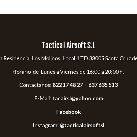
Tactical Airsoft S.L
s/n Residencial Los Molinos, Local 1 TD 38005 Santa Cruz d
Horario de Lunes a Viernes de 16:00 a 20:00 h.
Contactanos:
822 17 48 27
-
637 635 513
E-Mail:
tacairsl@yahoo.com
Facebook
Instagram:
@tacticalairsoftsl