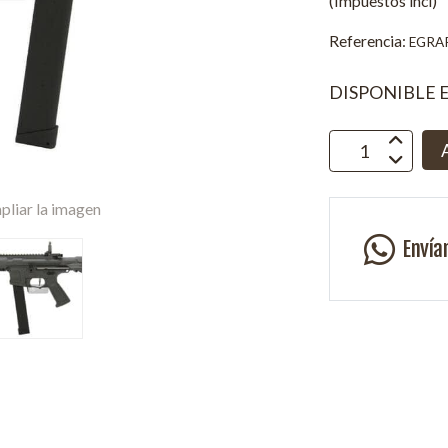
(Impuestos incl)
Referencia:
EGRA
DISPONIBLE 
pliar la imagen
Envía