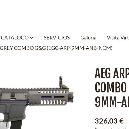
CATALOGO
SERVICIOS
Galeria
Visita Vir
P GREY COMBO G&G (EGC-ARP-9MM-ANB-NCM)
AEG ARP
COMBO 
9MM-A
326,03 €