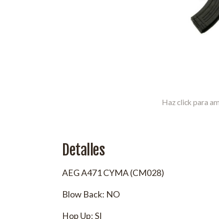
Haz click para am
Detalles
AEG A471 CYMA (CM028)
Blow Back: NO
Hop Up: SI