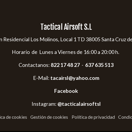
Tactical Airsoft S.L
s/n Residencial Los Molinos, Local 1 TD 38005 Santa Cruz d
Horario de Lunes a Viernes de 16:00 a 20:00 h.
Contactanos:
822 17 48 27
-
637 635 513
E-Mail:
tacairsl@yahoo.com
Facebook
Instagram:
@tacticalairsoftsl
ica de cookies
Gestión de cookies
Política de privacidad
Condic