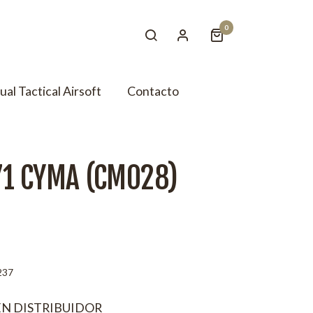
0
tual Tactical Airsoft
Contacto
71 CYMA (CM028)
237
EN DISTRIBUIDOR