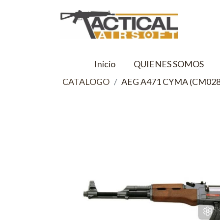
Inicio
QUIENES SOMOS
CATALOGO
AEG A471 CYMA (CM028